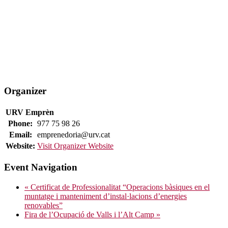
Organizer
URV Emprèn
Phone:
977 75 98 26
Email:
emprenedoria@urv.cat
Website:
Visit Organizer Website
Event Navigation
«
Certificat de Professionalitat “Operacions bàsiques en el
muntatge i manteniment d’instal·lacions d’energies
renovables”
Fira de l’Ocupació de Valls i l’Alt Camp
»