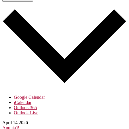
Google Calendar
iCalendar
Outlook 365
Outlook Live
April
14
2026
Apunta't!