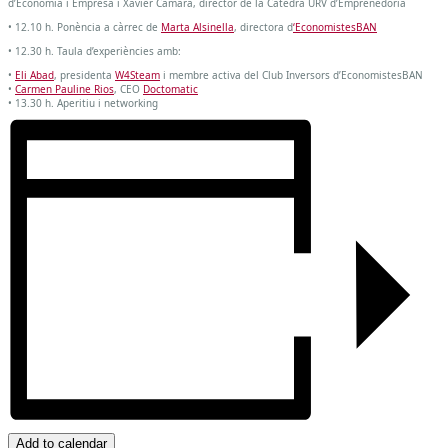
d’Economia i Empresa i Xavier Càmara, director de la Càtedra URV d’Emprenedoria
Dones
• 12.10 h. Ponència a càrrec de
Marta Alsinella
, directora d
‘EconomistesBAN
inversores
• 12.30 h. Taula d’experiències amb:
•
Eli Abad
, presidenta
W4Steam
i membre activa del Club Inversors d’EconomistesBAN
•
Carmen Pauline Rios
, CEO
Doctomatic
• 13.30 h. Aperitiu i networking
Add to calendar