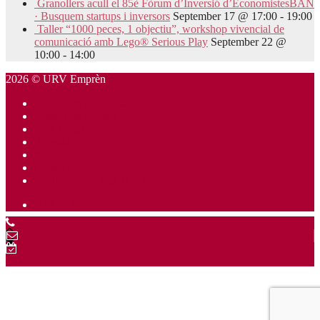
Granollers acull el 85è Fòrum d’Inversió d’EconomistesBAN
· Busquem startups i inversors
September 17 @ 17:00
-
19:00
Taller “1000 peces, 1 objectiu”, workshop vivencial de
comunicació amb Lego® Serious Play
September 22 @
10:00
-
14:00
2026 © URV Emprèn
Política de privadesa
Política de cookies
Avís Legal
Agenda
Notícies
Contacte
Política de cookies (UE)