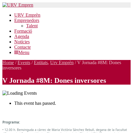
URV Emprèn
Emprenedors
Talent
Formació
Agenda
Notícies
Contacte
Menu
Home
/
Events
/
Entitats
,
Urv Emprèn
/
V Jornada #8M: Dones
inversores
V Jornada #8M: Dones inversores
This event has passed.
V
Jornada
Programa:
#8M:
• 12.00 h. Benvinguda a càrrec de Maria Victòria Sánchez Rebull, degana de la Facultat