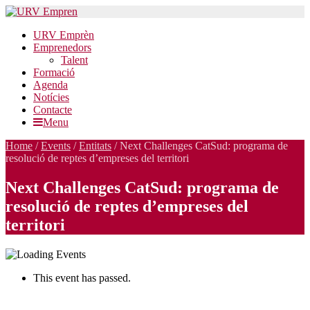
URV Emprèn
Emprenedors
Talent
Formació
Agenda
Notícies
Contacte
Menu
Home
/
Events
/
Entitats
/
Next Challenges CatSud: programa de
resolució de reptes d’empreses del territori
Next Challenges CatSud: programa de
resolució de reptes d’empreses del
territori
This event has passed.
Next