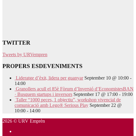
TWITTER
Tweets by URVempren
PROPERS ESDEVENIMENTS
Lideratge d’èxit, lidera per guanyar
September 10 @ 10:00
-
14:00
Granollers acull el 85è Fòrum d’Inversió d’EconomistesBAN
· Busquem startups i inversors
September 17 @ 17:00
-
19:00
Taller “1000 peces, 1 objectiu”, workshop vivencial de
comunicació amb Lego® Serious Play
September 22 @
10:00
-
14:00
2026 © URV Emprèn
Política de privadesa