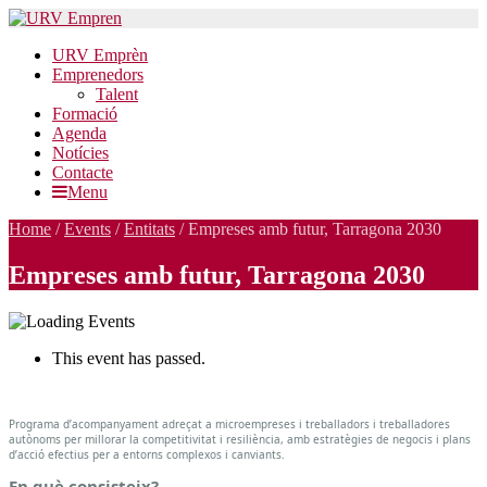
URV Emprèn
Emprenedors
Talent
Formació
Agenda
Notícies
Contacte
Menu
Home
/
Events
/
Entitats
/
Empreses amb futur, Tarragona 2030
Empreses amb futur, Tarragona 2030
This event has passed.
Empreses
amb
Programa d’acompanyament adreçat a microempreses i treballadors i treballadores
autònoms per millorar la competitivitat i resiliència, amb estratègies de negocis i plans
futur,
d’acció efectius per a entorns complexos i canviants.
Tarragona
En què consisteix?