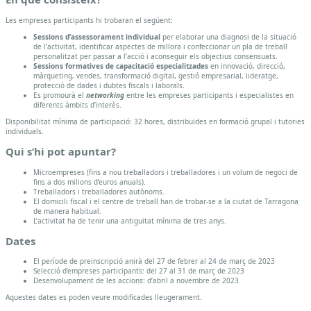
2030
Les empreses participants hi trobaran el següent:
Sessions d’assessorament individual
per elaborar una diagnosi de la situació
de l’activitat, identificar aspectes de millora i confeccionar un pla de treball
personalitzat per passar a l’acció i aconseguir els objectius consensuats.
Sessions formatives de capacitació especialitzades
en innovació, direcció,
màrqueting, vendes, transformació digital, gestió empresarial, lideratge,
protecció de dades i dubtes fiscals i laborals.
Es promourà el
networking
entre les empreses participants i especialistes en
diferents àmbits d’interès.
Disponibilitat mínima de participació: 32 hores, distribuïdes en formació grupal i tutories
individuals.
Qui s’hi pot apuntar?
Microempreses (fins a nou treballadors i treballadores i un volum de negoci de
fins a dos milions d’euros anuals).
Treballadors i treballadores autònoms.
El domicili fiscal i el centre de treball han de trobar-se a la ciutat de Tarragona
de manera habitual.
L’activitat ha de tenir una antiguitat mínima de tres anys.
Dates
El període de preinscripció anirà del 27 de febrer al 24 de març de 2023
Selecció d’empreses participants: del 27 al 31 de març de 2023
Desenvolupament de les accions: d’abril a novembre de 2023
Aquestes dates es poden veure modificades lleugerament.