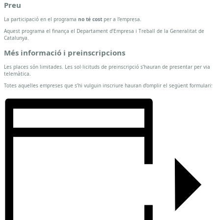
Preu
La participació en el programa
no té cost
per a l’empresa.
Aquest programa el finança el Departament d’Empresa i Treball de la Generalitat de
Catalunya.
Més informació i preinscripcions
Les places són limitades. Les sol·licituds de preinscripció s’hauran de presentar per via
telemàtica.
Totes aquelles empreses que s’hi vulguin inscriure hauran d’omplir el següent formulari: