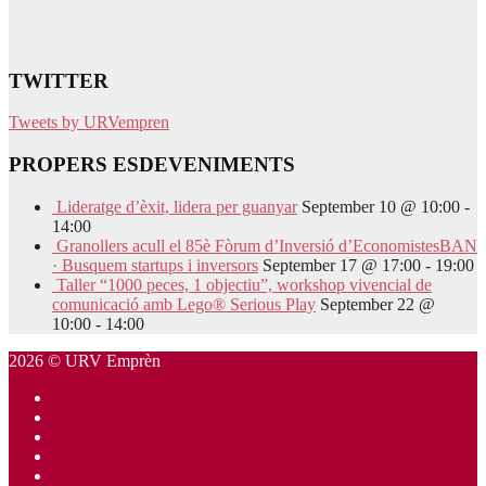
TWITTER
Tweets by URVempren
PROPERS ESDEVENIMENTS
Lideratge d’èxit, lidera per guanyar
September 10 @ 10:00
-
14:00
Granollers acull el 85è Fòrum d’Inversió d’EconomistesBAN
· Busquem startups i inversors
September 17 @ 17:00
-
19:00
Taller “1000 peces, 1 objectiu”, workshop vivencial de
comunicació amb Lego® Serious Play
September 22 @
10:00
-
14:00
2026 © URV Emprèn
Política de privadesa
Política de cookies
Avís Legal
Agenda
Notícies