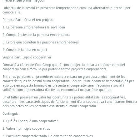
marxa el seu primer negoci.
una
L’objectiu de la sessió és presentar l’emprenedoria com una alternativa al treball per
opció.
compte aliè.
Primera Part : Crea el teu projecte
Crea
1. La persona emprenedora i la seva idea
el
2. Competències de la persona emprenedora
teu
3. Errors que cometen les persones emprenedores
propi
4. Convertir la idea en negoci
projecte
Segona part: L’opció cooperativa
Formació a càrrec de CoopCamp que té com a objectiu donar a conèixer el model
cooperatiu com a fórmula per portar a terme projectes emprenedors.
Entre les persones emprenedores existeix encara un gran desconeixement de les
característiques de gestió d’una cooperativa i del seu funcionament democràtic, és per
això que en aquesta formació es presenta el cooperativisme i l’economia social i
solidària com a generadora d’activitat econòmica i ocupació de qualitat.
En el taller posarem en valor les oportunitats i potencialitats de les cooperatives,
descriurem les característiques de funcionament d’una cooperativa i analitzarem l’encaix
dels projectes de les persones assistents al model cooperatiu.
Contingut:
1. Què és i per què una cooperativa?
2. Valors i principis cooperatius
3. L’activitat cooperativitzada i la diversitat de cooperatives