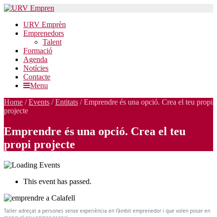
URV Emprèn
Emprenedors
Talent
Formació
Agenda
Notícies
Contacte
Menu
Home
/
Events
/
Entitats
/
Emprendre és una opció. Crea el teu propi
projecte
Emprendre és una opció. Crea el teu
propi projecte
This event has passed.
Emprendre
és
Taller adreçat a persones sense experiència en l’àmbit emprenedor i que volen posar en