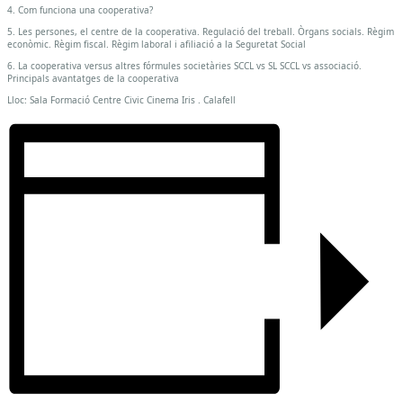
4. Com funciona una cooperativa?
5. Les persones, el centre de la cooperativa. Regulació del treball. Òrgans socials. Règim
econòmic. Règim fiscal. Règim laboral i afiliació a la Seguretat Social
6. La cooperativa versus altres fórmules societàries SCCL vs SL SCCL vs associació.
Principals avantatges de la cooperativa
Lloc: Sala Formació Centre Civic Cinema Iris . Calafell