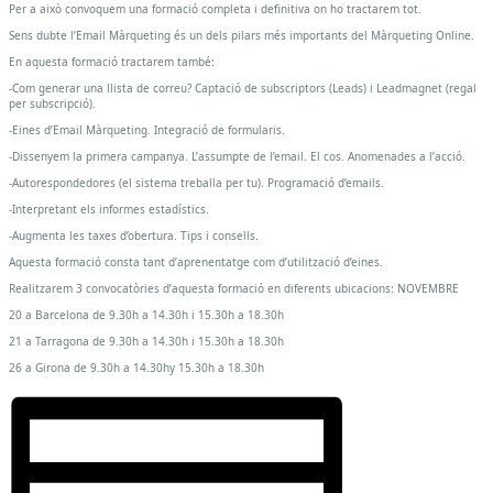
Per a això convoquem una formació completa i definitiva on ho tractarem tot.
Sens dubte l’Email Màrqueting és un dels pilars més importants del Màrqueting Online.
En aquesta formació tractarem també:
-Com generar una llista de correu? Captació de subscriptors (Leads) i Leadmagnet (regal
per subscripció).
-Eines d’Email Màrqueting. Integració de formularis.
-Dissenyem la primera campanya. L’assumpte de l’email. El cos. Anomenades a l’acció.
-Autorespondedores (el sistema treballa per tu). Programació d’emails.
-Interpretant els informes estadístics.
-Augmenta les taxes d’obertura. Tips i consells.
Aquesta formació consta tant d’aprenentatge com d’utilització d’eines.
Realitzarem 3 convocatòries d’aquesta formació en diferents ubicacions: NOVEMBRE
20 a Barcelona de 9.30h a 14.30h i 15.30h a 18.30h
21 a Tarragona de 9.30h a 14.30h i 15.30h a 18.30h
26 a Girona de 9.30h a 14.30hy 15.30h a 18.30h