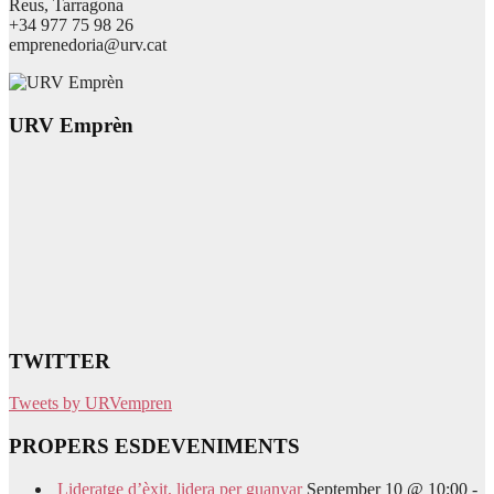
Reus, Tarragona
+34 977 75 98 26
emprenedoria@urv.cat
URV Emprèn
TWITTER
Tweets by URVempren
PROPERS ESDEVENIMENTS
Lideratge d’èxit, lidera per guanyar
September 10 @ 10:00
-