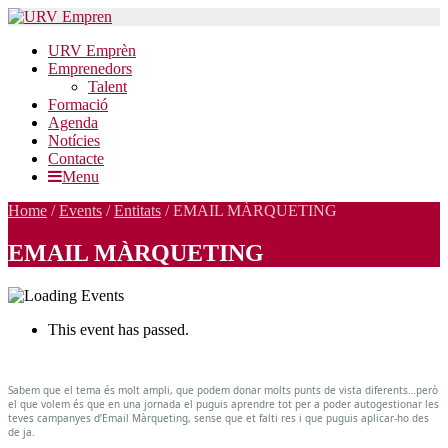
URV Emprèn
Emprenedors
Talent
Formació
Agenda
Notícies
Contacte
Menu
Home
/
Events
/
Entitats
/
EMAIL MÀRQUETING
EMAIL MÀRQUETING
This event has passed.
EMAIL
MÀRQUETING
Sabem que el tema és molt ampli, que podem donar molts punts de vista diferents…però
el que volem és que en una jornada el puguis aprendre tot per a poder autogestionar les
teves campanyes d’Email Màrqueting, sense que et falti res i que puguis aplicar-ho des
de ja.