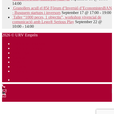
14:00
Granollers acull el 85è Fòrum d’Inversió d’EconomistesBAN
· Busquem startups i inversors
September 17 @ 17:00
-
19:00
Taller “1000 peces, 1 objectiu”, workshop vivencial de
comunicació amb Lego® Serious Play
September 22 @
10:00
-
14:00
2026 © URV Emprèn
Política de privadesa
Política de cookies
Avís Legal
Agenda
Notícies
Contacte
Política de cookies (UE)