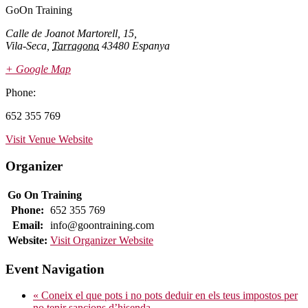
GoOn Training
Calle de Joanot Martorell, 15,
Vila-Seca
,
Tarragona
43480
Espanya
+ Google Map
Phone:
652 355 769
Visit Venue Website
Organizer
Go On Training
Phone:
652 355 769
Email:
info@goontraining.com
Website:
Visit Organizer Website
Event Navigation
«
Coneix el que pots i no pots deduir en els teus impostos per
no tenir sancions d’hisenda